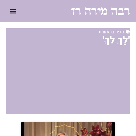
ספר בראשית
'לֵךְ לךָ'