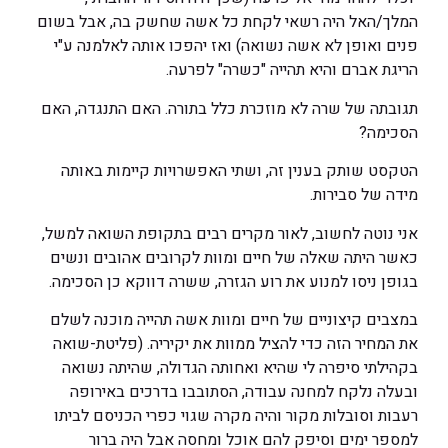
המלך/האל היה רשאי לקחת כל אשה שחשק בה, אבל בשום
פנים ואופן לא אשה נשואה) ואז יהפכו אותה לאלמנה ע"י
הריגת אברם והיא תהייה "כשרה" לפרעה.
תגובתה של שרה לא מוזכרת כלל בתורה. האם התנגדה, האם
הסכימה?
הטקסט שותק בענין זה, ושתי האפשרויות קיימות באותה
מידה של סבירות.
אני נוטה לחשוב, לאור מקרים רבים בתקופת השואה למשל,
כאשר היתה שאלה של חיים ומוות לקרובים אהובים ונשים
בגופן ניסו למנוע את רוע הגזרה, ששרה דווקא כן הסכימה.
במצבים קיצוניים של חיים ומוות אשה תהייה מוכנה לשלם
את המחיר הזה כדי להציל ממוות את יקיריה. (פליטת-שואה
בקהילתי סיפרה לי שהיא ואחותה הגדולה, שהיתה נשואה
ובעלה נלקח למחנה עבודה, הסתובבו בדרכים באירופה
רעבות וסובלות מקור והיה מקרה שגוי כפרי הכניסם לביתו
למספר ימים וסיפק להם אוכל ומחסה אבל היה ברור