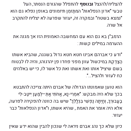
להצליח/להנצל
ובנוסף
להתפלל שהגורם הנסתר, העל
טבעי "אדון הנפלאות" המתַזמֵן תיזמונים באופן נפלא גם הוא
"נמצא בשטח" ובמקרה זה, יעזור שפרעה לא יצליח להתקרב
אל שרה.
הרמב"ן בא גם הוא עם המחשבה האמונית הזו אך מגנה את
ההערמה במילים קשות :
"ודע כי אברהם אבינו חטא חטא גדול בשגגה, שהביא אשתו
הַצַדֶּקֶת במיכשול עוון מפני פחדו פן יהרגוהו, והיה לו לבטוח
בשם שיציל אותו ואת אשתו ואת כל אשר לו, כי יש באלהים
כח לעזור ולהציל…".
הוא טוען שאמונתו הגדולה של אברם היתה צריכה להתבטא
בכך שלא היה מבקש: "אִמְרִי-נָא, אֲחֹתִי אָתְּ–לְמַעַן יִיטַב-לִי
בַעֲבוּרֵךְ, וְחָיְתָה נַפְשִׁי בִּגְלָלֵךְ" שיש בה כוונה להפקירהּ לפרעה,
אלא היה אומר את האמת , שהיא אשתו, ו"אדון הנפלאות" כבר
יעזור.
כיון שלא כך נהג אברם ניראה לי שנכון להבין שהוא ידע שאין