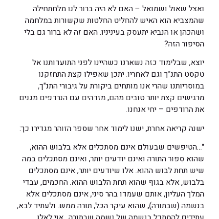
ואצל שאול ושמואל – האם לא היה ברור לנו מלחתחילה
שהמצביא הוא האיש להחליט החלטות שקשורות במלחמה
ושהכהן או הנביא יתעסק בעיניניו. האם זה לא ברור גם בלי
הסיפור הזה?
יוצא, שבלימוד כזה נשארנו כשהיינו לפני התועדותנו אל
טקסט התנ"ך וגם לאחריו. יתכן שאפילו קצת התחזקנו
במוסריותנו שהרי אנו מותחים ביקורת על גיבורי התנ"ך,
מרגישים קצת יותר טובים מהם, מזדהים עם הנרדפים מגנים
את הרודפים – יחי אנחנו.
ישנה קריאה אחרת, ישנו לימוד אחר שספר הזוהר מגדירו כך:
"…הטיפשים שבעולם אינם מסתכלים אלא בלבוש ההוא,
שהוא סִפּוּר התורה ואינם יודעים יותר, ואינם מסתכלים במה
שיש תחת לבוש ההוא. אלו שיודעים יותר, אינם מסתכלים
בלבוש, אלא בגוף שהוא תחת הלבוש ההוא. החכמים, עבדי
המלך העליון, אותם שעמדו בהר סיני, אינם מסתכלים אלא
בנשמה (שבתורה), שהוא עיקר הכל, תורה ממש. ולעתיד לבא,
עתידים להסתכל בנשמה של נשמה שבתורה…אוי לאלו