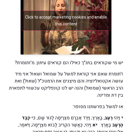
Click to accept marketing cookies and enable
this content
יש מי שקוראים בתנ"ך כאילו הם קוראים עיתון. מ'זתומרת?
ז'תומרת שאם אני קוראת למשל על שמואל ושאול אני מיד
עושה אקטואליזציה והם מיצגים את הרמטכ"ל (שאול) ואת
הרב הראשי (שמואל) והנה יש לנו קונפליקט עכשווי לתפארת
בין דת ומדינה.
או למשל בפרשתנו מסופר:
י
וַיְהִי
רָעָב
, בָּאָרֶץ; וַיֵּרֶד אַבְרָם מִצְרַיְמָה לָגוּר שָׁם, כִּי-
כָבֵד
הָרָעָב
בָּאָרֶץ.
יא
וַיְהִי, כַּאֲשֶׁר הִקְרִיב לָבוֹא מִצְרָיְמָה; וַיֹּאמֶר,