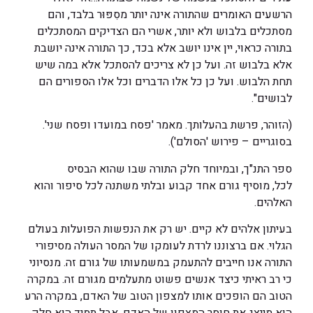
הרשעים האומרים שהתורה אינה יותר מסִפּוּר בלבד, והם
מסתכלים בלבוש ולא יותר, אשרי הם הצדיקים המסתכלים
בתורה כראוי, יין אינו יושב אלא בכד, כך התורה אינה יושבת
אלא בלבוש זה. ועל כן לא צריכים להסתכל אלא במה שיש
תחת הלבוש. ועל כן כל אלו הדברים וכל אלו הספורים הם
לבושים".
(הזוהר, פרשת בהעלותך. מאמר 'פסח במועדו ופסח שני'.
בסוגריים – פירוש 'הסולם').
ספר התנ"ך, ובמיוחד חלק התורה שבו שהוא הבסיס
לכל, מוסיף גורם אחד קבוע ובלתי משתנה לכל סיפור והוא
האלהים.
בעיתון אלהים לא קיים. יש רק את הנפשות הפועלות בעולם
הגלוי. אם ברצוננו לרדת לעומקו של המסר העולה מסיפורי
התורה אנו חייבים להתעמק במשמעותו של גורם זה. מנסיוני
כי רב ראיתי כיצד אנשים פשוט מתעלמים מגורם זה. במקרה
הטוב הם הופכים אותו למצפון הטוב של האדם, במקרה הרע