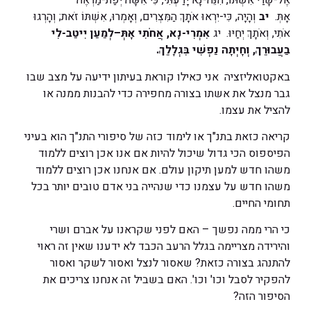
אֶל-שָׂרַי אִשְׁתּוֹ, הִנֵּה-נָא יָדַעְתִּי, כִּי אִשָּׁה יְפַת-מַרְאֶה
אָתְּ.
יב
וְהָיָה, כִּי-יִרְאוּ אֹתָךְ הַמִּצְרִים, וְאָמְרוּ, אִשְׁתּוֹ זֹאת; וְהָרְגוּ
אֹתִי, וְאֹתָךְ יְחַיּוּ. יג
אִמְרִי-נָא, אֲחֹתִי אָתְּ–לְמַעַן יִיטַב-לִי
בַעֲבוּרֵךְ, וְחָיְתָה נַפְשִׁי בִּגְלָלֵךְ.
באקטואליזציה אני כאילו קוראת בעיתון ידיעה על מצב שבו
גבר מנצל את אשתו בצורה מחפירה כדי להבנות ממנה או
להציל את עצמו.
קריאה כזאת בתנ"ך או לימוד כזה של סיפורי התנ"ך הוא בעיני
הפיספוס הכי גדול שיכול להיות אם אנו אכן רוצים ללמוד
משהו חדש למען תיקון עולם. אם אנחנו אכן רוצים ללמוד
משהו חדש על עצמנו כדי שנהייה בני אדם טובים יותר בכל
תחומי החיים.
כי הרי ממה נפשך – האם לפני שקראנו על אברם ושרי
והירידה מצריימה בגלל הרעב הכבד לא ידענו שאין זה ראוי
להתנהג בצורה כזאת? שאסור לנצל ואסור לשקר ואסור
להפקיר לסבל וכו' וכו'. האם בשביל זה אנחנו צריכים את
הסיפור הזה?