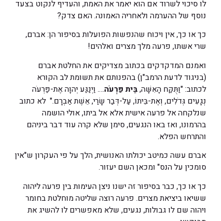
לו סיכוי לשרוד אם הוא יאמר את האמת, והעדיף לנקוט בצעד
נוסף של ההערמה ולאחריה האמונה. האם צדק?
כך או כך, אין ויכוח שהנפשות הפועלות בסיפור הן: אברם,
שרי אשתו, פרעה מלך מצרים ואלהים!
ואמנם המדקדקים בכתוב מצדיקים את החלטת אברם
(בניגוד לדעת הרמב"ן) בהפנותם את תשומת לב הקורא
לכתוב: "וַתֻּקַּח הָאִשָּׁה,
בֵּית פַּרְעֹה
…. וַיְנַגַּע יְהוָה אֶת-פַּרְעֹה
נְגָעִים גְּדֹלִים, וְאֶת-בֵּיתוֹ, עַל-דְּבַר שָׂרַי, אֵשֶׁת אַבְרָם." לא כתוב
שנלקחה אל פרעה אישית אלא אל ביתו, אולי הושמה
בהרמונו, ואז באו הנגעים, סימן שלא קרה עוד דבר ביניהם
והתרחש הפלא.
אברם עשה כמיטב יכולתו האנושית, הלך על פי העקרון ש"אין
סומכין על הנס" ומכאן השם יעזור.
כך או כך, כבר בסיפור זה ישנו ניצן העימות בין פרעה ליהוה
ששיאו ביציאת מצרים. פרעה רוצה שליטה מוחלטת בחומר
ויהוה שם לו גבולות, נגעים, שלא מאפשרים לו להשיג את