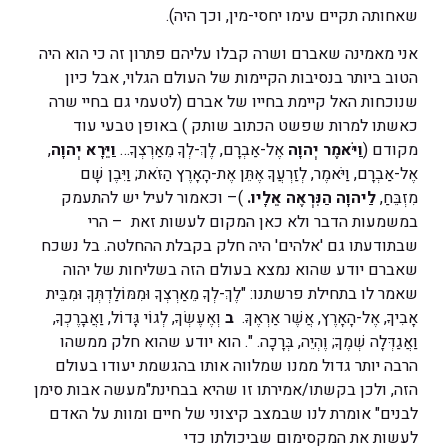
שאחותה תקיים עימו יחסי-מין, וכך היה).
אני מאמינה שאברם ושרה קבלו עליהם פתרון זה כי הוא היה
הטוב ביותר בנסיבות הקיימות של העולם הגלוי, אבל כיון
שנוכחות האל קיימת בחייו של אברם (לטעמי גם בחיי שרה
כאשתו למרות שפשט הכתוב שותק ) באופן טבעי עוד
מקודם (
וַיֹּאמֶר יְהוָה
אֶל-אַבְרָם, לֶךְ-לְךָ מֵאַרְצְךָ…
וַיֵּרָא יְהוָה
,
אֶל-אַבְרָם, וַיֹּאמֶר, לְזַרְעֲךָ אֶתֵּן אֶת-הָאָרֶץ הַזֹּאת; וַיִּבֶן שָׁם
מִזְבֵּחַ,
לַיהוָה הַנִּרְאֶה אֵלָיו.
)– וכאמור לעיל יש להתעמק
במשמעות הדבר ולא כאן המקום לעשות זאת – הרי
שבתודעתו גם 'אלהים' היה חלק בקבלת ההחלטה. בל נשכח
שאברם יודע שהוא נמצא בעולם הזה בשליחות של יהוה
שאמר לו בתחילת פרשתנו: "לֶךְ-לְךָ מֵאַרְצְךָ וּמִמּוֹלַדְתְּךָ וּמִבֵּית
אָבִיךָ, אֶל-הָאָרֶץ, אֲשֶׁר אַרְאֶךָּ.
ב
וְאֶעֶשְׂךָ, לְגוֹי גָּדוֹל, וַאֲבָרֶכְךָ,
וַאֲגַדְּלָה שְׁמֶךָ; וֶהְיֵה, בְּרָכָה. ". הוא יודע שהוא חלק ממשהו
הרבה יותר גדול ממנו שמלווה אותו בהגשמת יעודו בעולם
הזה, ולכן בקשתו/אמירתו זו שהיא בבחינת"מעשה אבות סימן
לבנים" אומרת לנו שבמצב קיצוני של חיים ומוות על האדם
לעשות את המקסימום שביכולתו כדי