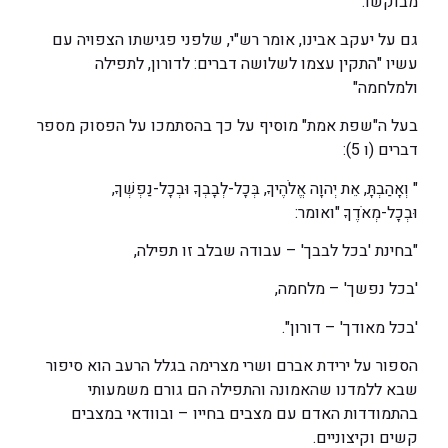
מבוקשו.
גם על יעקב אבינו, אומר רש"י, שלפני פגישתו הצפויה עם
עשיו "התקין עצמו לשלושה דברים: לדורון, לתפילה
ולמלחמה"
בעל ה"שפת אמת" מוסיף על כך בהסתמכו על הפסוק מספר
דברים (ו 5):
" וְאָהַבְתָּ, אֵת יְהוָה אֱלֹהֶיךָ, בְּכָל-לְבָבְךָ וּבְכָל-נַפְשְׁךָ,
וּבְכָל-מְאֹדֶךָ "ואומר:
"בחינת 'בכל לבבך' – עבודה שבלב זו תפילה,
'בכל נפשך' – מלחמה,
'בכל מאודך' – דורון".
הספור על ירידת אברם ושרי מצרימה בגלל הרעב הוא סיפור
שבא ללמדנו שהאמונה והתפילה הם גורם משמעותי
בהתמודדות האדם עם מצבים בחייו – ובוודאי במצבים
קשים וקיצוניים.