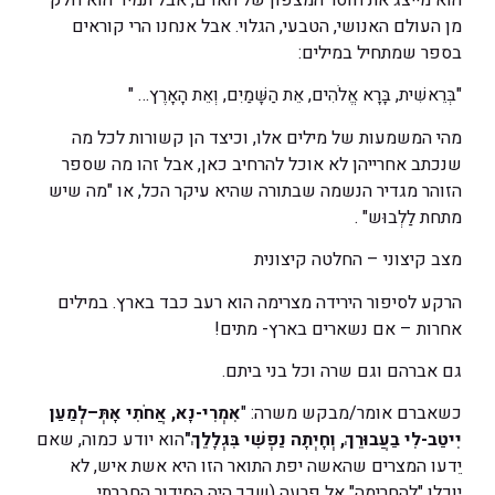
הוא מייצג את חוסר המצפון של האדם, אבל תמיד הוא חלק
מן העולם האנושי, הטבעי, הגלוי. אבל אנחנו הרי קוראים
בספר שמתחיל במילים:
"בְּרֵאשִׁית, בָּרָא אֱלֹהִים, אֵת הַשָּׁמַיִם, וְאֵת הָאָרֶץ… "
מהי המשמעות של מילים אלו, וכיצד הן קשורות לכל מה
שנכתב אחרייהן לא אוכל להרחיב כאן, אבל זהו מה שספר
הזוהר מגדיר הנשמה שבתורה שהיא עיקר הכל, או "מה שיש
מתחת לַלְבוּש" .
מצב קיצוני – החלטה קיצונית
הרקע לסיפור הירידה מצרימה הוא רעב כבד בארץ. במילים
אחרות – אם נשארים בארץ- מתים!
גם אברהם וגם שרה וכל בני ביתם.
כשאברם אומר/מבקש משרה: "
אִמְרִי-נָא, אֲחֹתִי אָתְּ–לְמַעַן
יִיטַב-לִי בַעֲבוּרֵךְ, וְחָיְתָה נַפְשִׁי בִּגְלָלֵךְ"
הוא יודע כמוה, שאם
יֵדעו המצרים שהאשה יפת התואר הזו היא אשת איש, לא
יוכלו "להחרימה" אל פרעה (שכך היה הסידור החברתי,