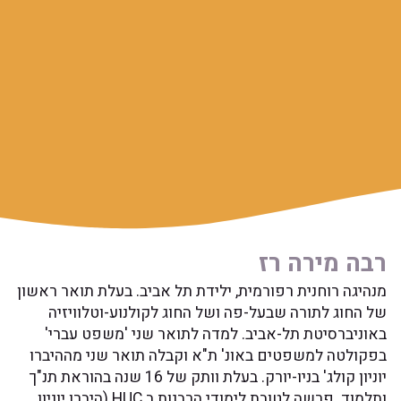
ירה רז
וחנית רפורמית, ילידת תל אביב. בעלת תואר ראשון
לתורה שבעל-פה ושל החוג לקולנוע-וטלוויזיה
יטת תל-אביב. למדה לתואר שני 'משפט עברי'
 למשפטים באונ' ת"א וקבלה תואר שני מההיברו
יוניון קולג' בניו-יורק. בעלת וותק של 16 שנה בהוראת תנ"ך
ותלמוד. פרשה לטובת לימודי הרבנות ב HUC (היברו יוניון