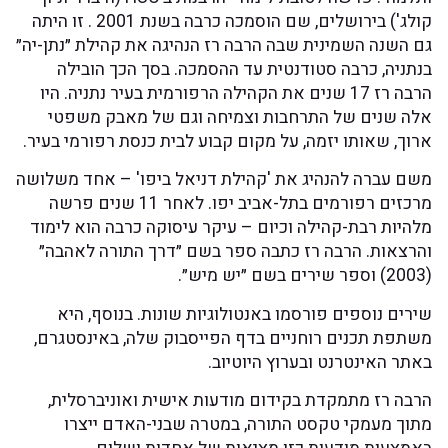
קולג') בירושלים, שם הוסמכה כרבה בשנת 2001 . זו היתה
השמינית שבה הרבה רז הנהיגה את קהילת ״נתן-יה״
כרבה סטודנטית עד ההסמכה. בסך הכך הובילה
הרבה רז 17 שנים את הקהילה הרפורמית בעיר נתניה. היו
ם של התרחבות וצמיחה וגם של מאבק משפטי
ותו יזמה, על מקום קבוע לבית כנסת רפורמי בעיר.
ה להנהיג את 'קהילת דניאל ביפו' – אחד משלושה
מרכזים רפורמים בתל-אביב יפו. לאחר 11 שנים פרשה
בת-קהילה וכיום – עיקר עיסוקה כרבה הוא לימוד
. הרבה רז כתבה ספר בשם ״דרך התורה לאהבה״
ספים פורסמו באנטולוגיות שונות. בנוסף, היא
כנים רוחניים בדף הפייסבוק שלה, באינסטגרם,
נטרנט ובערוץ היוטיוב.
מתמקדת בקידום מודעות אישית ואוניברסלית,
מקי טקסט התורה, במטרה שבני-האדם ייצרו