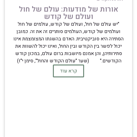
אורות של מודעות: עולם של חול
ועולם של קודש
"יש עולם של חול, ועולם של קודש, עולמים של חול
ועולמים של קודש, העולמים סותרים זה את זה. כמובן
הסתירה היא סוביקטיבית. האדם בהשגתו המצומצמת אינו
יכול לפשר בין הקודש ובין החול, ואינו יכול להשוות את
סתירותיהן, והן אמנם מיושבות ברום עולם, במכון קודש
הקודשים." (שער "עולם הקודש והחול", סימן י"ז)
קרא עוד