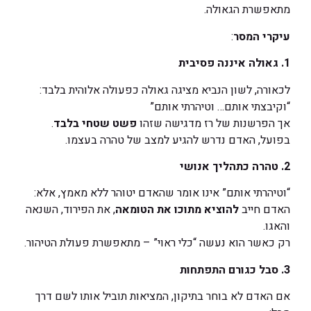
מתאפשרת הגאולה.
עיקרי המסר
:
1.
גאולה איננה פסיבית
לכאורה, לשון הנביא מציגה גאולה כפעולה אלוהית בלבד:
“וקיבצתי אותם… וטיהרתי אותם”
אך הפרשנות של רז מדגישה שזהו
פשט שטחי בלבד
.
בפועל, האדם נדרש להגיע למצב של טהרה בעצמו.
2.
טהרה כתהליך אנושי
“וטיהרתי אותם” אינו אומר שהאדם יטוהר ללא מאמץ, אלא:
האדם חייב
להוציא מתוכו את הטומאה
, את הפירוד, השנאה
והאגו.
רק כאשר הוא נעשה “כלי ראוי” – מתאפשרת פעולת הטיהור.
3.
סבל כגורם התפתחות
אם האדם לא בוחר בתיקון, המציאות תוביל אותו לשם דרך