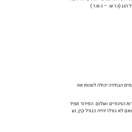
ן (ג.ר.ש. – ג.ש.ר )
מים הבחירה יכולה לשנות את
 הניגודים ושלום. הפירוד תמיד
 לא גורלו יהייה כגורל קין, נע