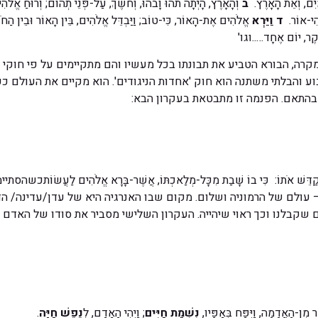
יִם, וְאֵת הָאָרֶץ.
ב
וְהָאָרֶץ, הָיְתָה תֹהוּ וָבֹהוּ, וְחֹשֶׁךְ, עַל-פְּנֵי תְהוֹם; וְרוּחַ אֱלֹה
ְהִי-אוֹר.
ד
וַיַּרְא
אֱלֹהִים אֶת-הָאוֹר, כִּי-טוֹב; וַיַּבְדֵּל אֱלֹהִים, בֵּין הָאוֹר וּבֵין הַחֹ
-בֹקֶר, יוֹם אֶחָד…..וגו'
רה, הבורא הטביע את תבונתו בכל מעשיו והם מתקיימים על פי חוקי ב
וע והבלתי משתנה הוא חוק 'אחדות הניגודים'. הוא מקיים את העולם כ
 בהתאם. הפנמה זו מתבטאת בעקרון הבא:
י, וַיְקַדֵּשׁ אֹתוֹ: כִּי בוֹ שָׁבַת מִכָּל-מְלַאכְתּוֹ, אֲשֶׁר-בָּרָא אֱלֹהִים לַעֲשׂו
 עולם של הרמוניה ושלום. מקום שבו האנרגיה היא של עדן/עדינה/ הדי
 שקבלנו וכך ראוי שיהייה. העקרון השלישי מסביר את סודו של האדם
מִן-הָאֲדָמָה, וַיִּפַּח בְּאַפָּיו,
נִשְׁמַת חַיִּים
; וַיְהִי הָאָדָם, לְ
נֶפֶשׁ חַיָּה
.