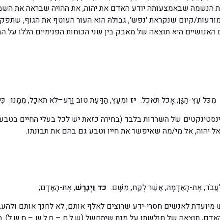
ת הנשמה שבאמצעותה יודע האדם את יהוה, את ההויה שבראה את השמי
ודעות/קיום שנקראת 'נפש', גבולהּ הוא העוֹר העוטף את הגוף, שתפק
האנושיים היא תוצאה של מאבק בין שני הכוחות הפנימיים הללו על הבכ
 מִכֹּל עֵץ-הַגָּן, אָכֹל תֹּאכֵל.
יז
וּמֵעֵץ, הַדַּעַת טוֹב וָרָע–לֹא תֹאכַל, מִמֶּנּוּ: כִּי, 
ינסטינקטים של השרדות בלבד (בחירה כזאת יש לכל בעלי החיים בטבע)
ל יהוה, אל מי/מה שאיפשר את חייו וטבע גם בהם את תבונתו.
ַעֲבֹד, אֶת-הָאֲדָמָה, אֲשֶׁר לֻקַּח, מִשָּׁם.
כד
וַיְגָרֶשׁ
, אֶת-הָאָדָם;
 מיועדת לאנשים חסרי-ידע שרוצים לאלף אותם, לא לחנך אותם ולהעבי
אדם, תוצאה של חולשתו על מנת שיתחשל (ש.ל.ח – ח.ל.ש – ח.ש.ל). 