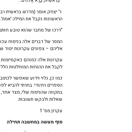
"בְּרֵאשִׁית, בָּרָא אֱלֹהִים…"
ר' יצחק אומר (מדרש בראשית רבה 
הראשונות נקבל את המילה 'אמת'. 
"דרכו של מחבר שהוא טובע חותמו
המסר של דברים אלה בניסוח עכשו
אליהם – צפונים עקרונות יסוד של
עקרונות אלה כמוהם כאקסיומות ש
לקבל את ההנחות המוחלטות הללו
כמו כן, גלוי וידוע שאפשר לכתו
הספרים היהודי. בחרתי להביא לפנ
בתקווה שהניסוח שלי, מצד אחד, י
שאלות ולבקש תשובות.
עקרון מס' 1
סוף מעשה במחשבה תחילה