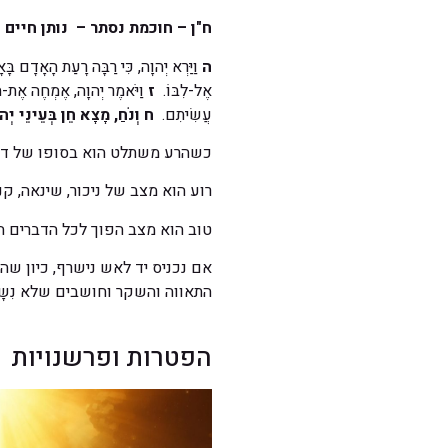
ח"ן – חוכמת נסתר – נותן חיים
ה
וַיַּרְא יְהוָה, כִּי רַבָּה רָעַת הָאָדָם בָּ
אֶל-לִבּוֹ.
ז
וַיֹּאמֶר יְהוָה, אֶמְחֶה אֶת-הָ
עֲשִׂיתִם.
ח
וְנֹחַ, מָצָא חֵן בְּעֵינֵי יְ
כשהרע משתלט הוא בסופו של דבר
רוע הוא מצב של ניכור, שינאה, קנא
טוב הוא מצב הפוך לכל הדברים הנ
אם נכניס יד לאש נישרף, כיון ש
התאווה והשקר וחושבים שלא נִשָ
הפטרות ופרשנויות