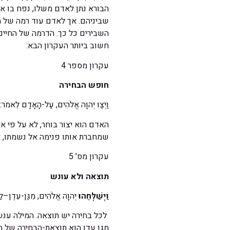
הבורא נתן לאדם משלו, נפח בו א
שביניהם. אך לאדם עוד רמה של מ
השבירים כל כך. הדרמה של החיים 
חשוב ביותר העקרון הבא:
עקרון מספר 4
חופש הבחירה
וַיְצַו יְהוָה אֱלֹהִים, עַל-הָאָדָם לֵאמֹר:
האדם הוא יצור בוחר, לא על פי א
שמחברת אותו פנימה אל נשמתו, א
עקרון מס' 5
תוצאה ולא עונש
וַיְשַׁלְּחֵהוּ
יְהוָה אֱלֹהִים, מִגַּן-עֵדֶן–ל
לכל בחירה יש תוצאה. המילה ענש
מגן עדן הוא תוצאת-הבחירה של ה