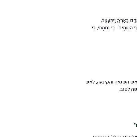
ָם בָּאָרֶץ; וַיִּתְעַצֵּב,
ָּׁמָיִם: כִּי נִחַמְתִּי, כִּי
לאש השנאה והקינאה, לאש
ה לטוב.
"