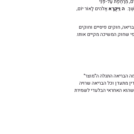
ִים, מְרַחֶפֶת עַל-פְּנֵי
שֶׁךְ.
ה
וַיִּקְרָא
אֱלֹהִים לָאוֹר יוֹם,
ריאה, חוקים פיסיים וחוקים
פי שחוק המשיכה מקיים אותו.
ֹתכשהסתיימה הבריאה התגלה ה"מוצר"
ן מתעדן וכל הבריאה שרויה
 שהוא האחראי הבלעדי לשמירת