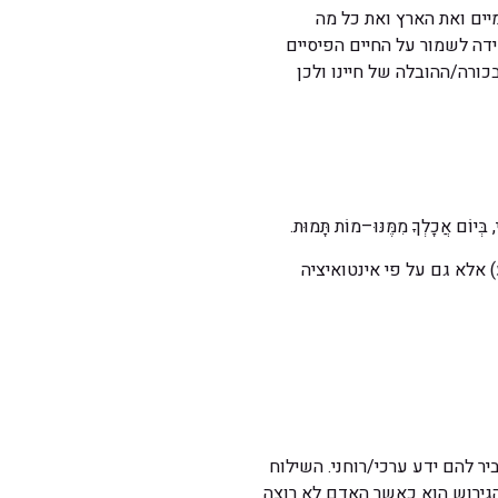
ים ואת הארץ ואת כל מה
ידה לשמור על החיים הפיסיים
ורה/ההובלה של חיינו ולכן
בְּיוֹם אֲכָלְךָ מִמֶּנּוּ–מוֹת תָּמוּת.
 אלא גם על פי אינטואיציה
ר להם ידע ערכי/רוחני. השילוח
הגירוש הוא כאשר האדם לא רוצה