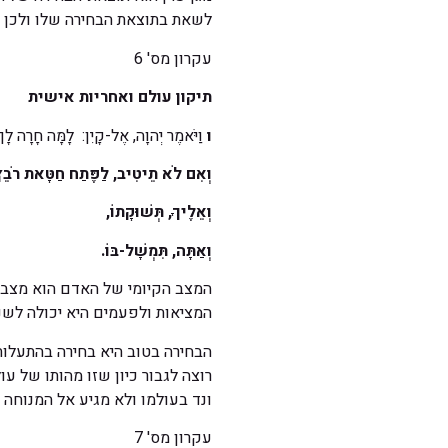
לשאת בתוצאת הבחירה שלו ולכן הג
עקרון מס' 6
תיקון עולם ואחריות אישית
ו
וַיֹּאמֶר יְהוָה, אֶל-קָיִן: לָמָּה חָרָה לָךְ
וְאִם לֹא תֵיטִיב, לַפֶּתַח חַטָּאת רֹבֵץ
וְאֵלֶיךָ, תְּשׁוּקָתוֹ,
וְאַתָּה, תִּמְשָׁל-בּוֹ.
המצב הקיומי של האדם הוא מצב ש
המציאות ולפעמים היא יכולה לשנו
הבחירה בטוב היא בחירה בהתעלות
רוצה לגבור כיון שזו מהותו של עו
ונד בעולמו ולא מגיע אל המנוחה ו
עקרון מס' 7