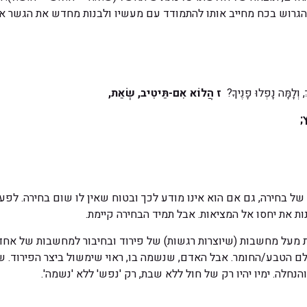
רוש בכח מחייב אותו להתמודד עם מעשיו ולבנות מחדש את הגשר אל הג
, וְלָמָּה נָפְלוּ פָנֶיךָ?
ז
הֲלוֹא אִם-תֵּיטִיב, שְׂאֵת,
;
ל בחירה, גם אם הוא אינו מודע לכך ובטוח שאין לו שום בחירה. לפע
ת את יחסו אל המציאות. אבל תמיד הבחירה קיימת.
 מעל מחשבות (שיוצרות רגשות) של פירוד ובחיבור למחשבות של אחדות
לם הטבע/החומר. אבל האדם, שנשמה בו, ראוי שימשול ביצר הפירוד. שאם
הנחלה. ימיו יהיו רק של חול ללא שבת, רק 'נפש' ללא 'נשמה'.