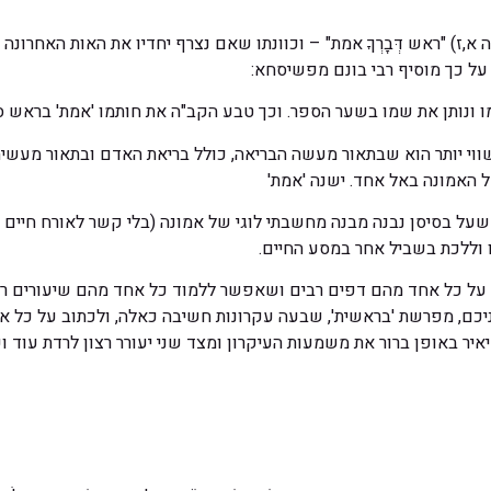
א,ז) "ראש דְּבָרְךָ אמת" – וכוונתו שאם נצרף יחדיו את האות האחרונ
על כך מוסיף רבי בונם מפשיסחא:
 ונותן את שמו בשער הספר. וכך טבע הקב"ה את חותמו 'אמת' בראש ס
וי יותר הוא שבתאור מעשה הבריאה, כולל בריאת האדם ובתאור מעשיה
 האמונה באל אחד. ישנה 'אמת'
על בסיסן נבנה מבנה מחשבתי לוגי של אמונה (בלי קשר לאורח חיים כ
 וללכת בשביל אחר במסע החיים.
ב על כל אחד מהם דפים רבים ושאפשר ללמוד כל אחד מהם שיעורים רב
יכם, מפרשת 'בראשית', שבעה עקרונות חשיבה כאלה, ולכתוב על כל אח
איר באופן ברור את משמעות העיקרון ומצד שני יעורר רצון לרדת עוד ו