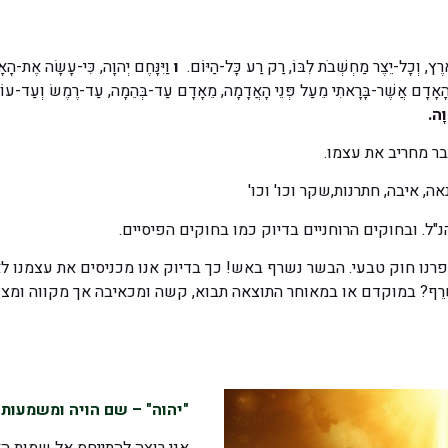
אָרֶץ, וְכָל-יֵצֶר מַחְשְׁבֹת לִבּוֹ, רַק רַע כָּל-הַיּוֹם.
ו
וַיִּנָּחֶם יְהוָה, כִּי-עָשָׂה אֶת-הָאָד
אָדָם אֲשֶׁר-בָּרָאתִי מֵעַל פְּנֵי הָאֲדָמָה, מֵאָדָם עַד-בְּהֵמָה, עַד-רֶמֶשׂ וְעַד-עוֹף הַש
הוָה.
 מחריב את עצמו.
ה, איבה, חתרנות,שקר וכו' וכו'
"ל. ובחוקים הרוחניים בדיוק כמו בחוקים הפיסיים.
הפרנו חוק טבעי. הבשר נשרף באש! כך בדיוק אנו מכניסים את עצמנו 
רֵף? במוקדם או במאוחר התוצאה תבוא, קשה ומכאיבה אך מקווה ומצפ
"יהוה" – שם הויה ומשמעותו