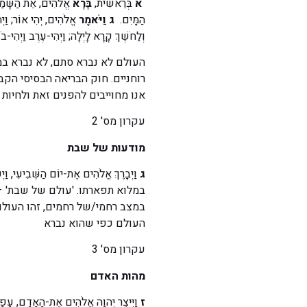
א
בְּרֵאשִׁית,
בָּרָא
אֱלֹהִים, אֵת הַשָּׁמַ
הַמָּיִם.
ג
וַיֹּאמֶר
אֱלֹהִים, יְהִי אוֹר; וַי
וְלַחֹשֶׁךְ קָרָא לָיְלָה; וַיְהִי-עֶרֶב וַיְהִי
העולם לא נברא סתם, לא נברא במק
רוחניים. חוק הבריאה הבסיסי הקב
אנו מחוייבים להפנים זאת ולחיות
עקרון מס' 2
מודעות של שבת
ג
וַיְבָרֶךְ אֱלֹהִים אֶת-יוֹם הַשְּׁבִיעִ
במלוא תפארתו. 'עולם של שבת' –
במצב רחמי/של רחמים, זהו העולם
העולם כפי שהוא נברא
עקרון מס' 3
מהות האדם
ז
וַיִּיצֶר יְהוָה אֱלֹהִים אֶת-הָאָדָם, עָפָר 