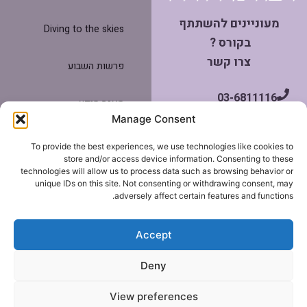
מעוניינים להשתתף
Diving to the skies
בקורס ?
צרו קשר
פרשות השבוע
03-6811116
מאגר מידע
052-3747964
Manage Consent
צרו קשר
To provide the best experiences, we use technologies like cookies to
miravraz@gmail.com
store and/or access device information. Consenting to these
technologies will allow us to process data such as browsing behavior or
תנאי שימוש
unique IDs on this site. Not consenting or withdrawing consent, may
adversely affect certain features and functions.
הצהרת נגישות
Accept
2026
©מירה רז
Deny
shepaz
|
View preferences